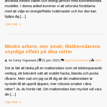
använda mindre vatten och energi jämfört med konventionella
modeller. I denna artikel kommer vi att utforska fördelarna
med att välja en energieffektiv tvättmaskin och hur den kan
hjälpa dig […]
Läs mer »
Mindre arbete, mer smak: Matberedarens
osynliga effekt på dina rätter
Av Conny Yngvesson
|
21 juni, 2023
|
Inga kommentarer
|
Hem
Det är lätt att tänka på en matberedare som ett tidsbesparande
verktyg, ett bekvämt sätt att snabbt hacka, blanda och puréa
råvaror. Men vad om jag sa till dig att din matberedare är
nyckeln till att uppnå djupare, mer robusta smaker i dina
rätter? Ja, du hörde rätt. Din matberedare kan mycket väl vara
din […]
Läs mer »