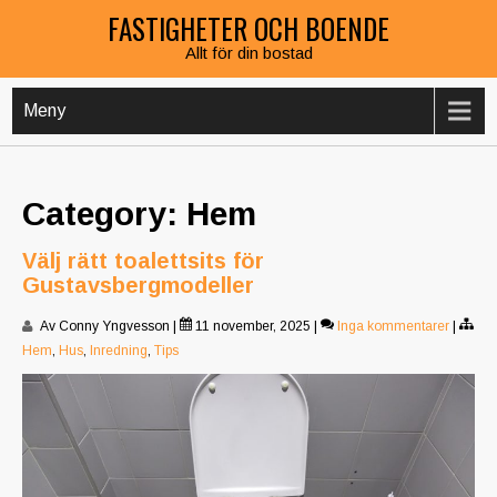
Hoppa
FASTIGHETER OCH BOENDE
till
Allt för din bostad
innehåll
Meny
Category: Hem
Välj rätt toalettsits för
Gustavsbergmodeller
Av Conny Yngvesson
|
11 november, 2025
|
Inga kommentarer
|
Hem
,
Hus
,
Inredning
,
Tips