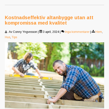
Kostnadseffektiv altanbygge utan att
kompromissa med kvalitet
Av Conny Yngvesson
|
3 april, 2024
|
Inga kommentarer
|
Hem
,
Hus
,
Tips