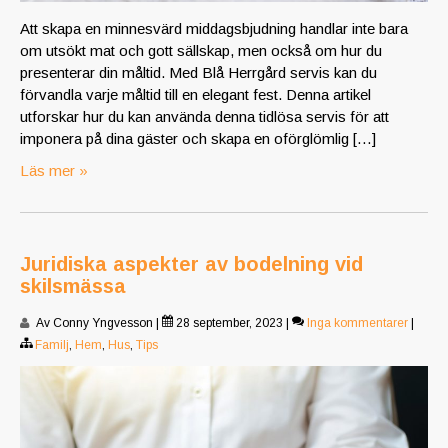
Att skapa en minnesvärd middagsbjudning handlar inte bara
om utsökt mat och gott sällskap, men också om hur du
presenterar din måltid. Med Blå Herrgård servis kan du
förvandla varje måltid till en elegant fest. Denna artikel
utforskar hur du kan använda denna tidlösa servis för att
imponera på dina gäster och skapa en oförglömlig […]
Läs mer »
Juridiska aspekter av bodelning vid
skilsmässa
Av Conny Yngvesson
|
28 september, 2023
|
Inga kommentarer
|
Familj
,
Hem
,
Hus
,
Tips