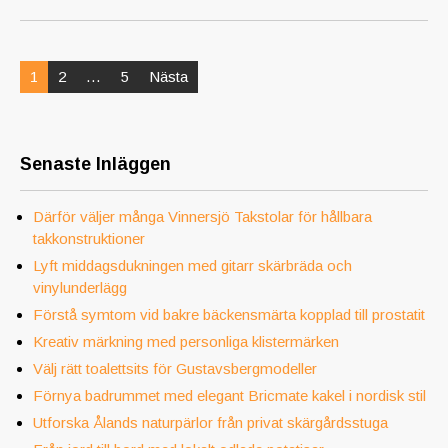
Inläggsnavigering
1
2
…
5
Nästa
Senaste Inläggen
Därför väljer många Vinnersjö Takstolar för hållbara
takkonstruktioner
Lyft middagsdukningen med gitarr skärbräda och
vinylunderlägg
Förstå symtom vid bakre bäckensmärta kopplad till prostatit
Kreativ märkning med personliga klistermärken
Välj rätt toalettsits för Gustavsbergmodeller
Förnya badrummet med elegant Bricmate kakel i nordisk stil
Utforska Ålands naturpärlor från privat skärgårdsstuga