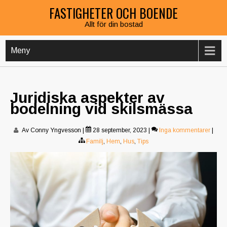
Hoppa
FASTIGHETER OCH BOENDE
till
Allt för din bostad
innehåll
Meny
Juridiska aspekter av
bodelning vid skilsmässa
Av Conny Yngvesson
|
28 september, 2023
|
Inga kommentarer
|
Familj
,
Hem
,
Hus
,
Tips